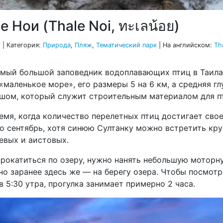
 Нои (Thale Noi, ทะเลน้อย)
г
|
Категория:
Природа
,
Пляж
,
Тематический парк
| На английском:
Th
амый большой заповедник водоплавающих птиц в Таила
«маленькое море», его размеры 5 на 6 км, а средняя гл
шом, который служит строительным материалом для п
мя, когда количество перелетных птиц достигает свое
о сентябрь, хотя синюю Султанку можно встретить кру
евых и аистовых.
прокатиться по озеру, нужно нанять небольшую моторн
 заранее здесь же — на берегу озера. Чтобы посмотре
в 5:30 утра, прогулка занимает примерно 2 часа.