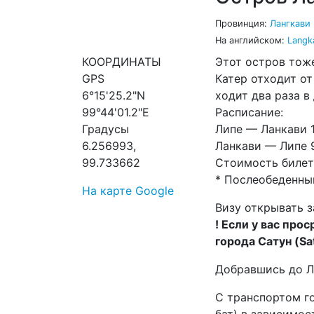
Провинция:
Лангкави
На английском:
Langk
КООРДИНАТЫ
Этот остров тоже
GPS
Катер отходит от
6°15'25.2"N
ходит два раза в
99°44'01.2"E
Расписание:
Градусы
Липе — Ланкави 1
6.256993,
Ланкави — Липе 9
99.733662
Стоимость билета 
* Послеобеденный
На карте Google
Визу открывать з
! Если у вас про
города Сатун (Sa
Добравшись до Ла
С транспортом го
бат) в зависимос