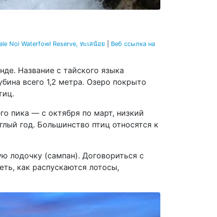
ale Noi Waterfowl Reserve, ทะเลน้อย
|
Веб ссылка на
нде. Название с тайского языка
убина всего 1,2 метра. Озеро покрыто
тиц.
го пика — с октября по март, низкий
глый год. Большинство птиц относятся к
ую лодочку (сампан). Договориться с
ть, как распускаются лотосы,