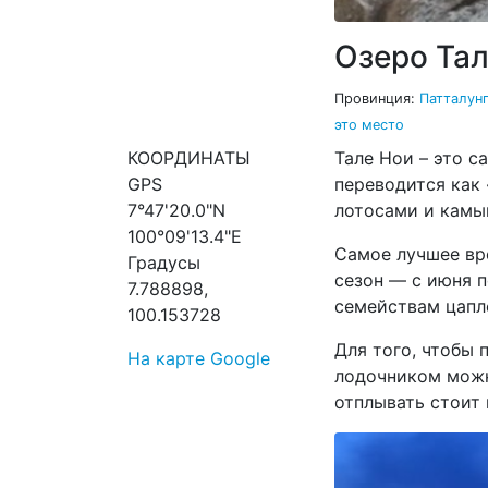
Озеро Тале
Провинция:
Патталун
это место
КООРДИНАТЫ
Тале Нои – это с
GPS
переводится как 
7°47'20.0"N
лотосами и камы
100°09'13.4"E
Самое лучшее вре
Градусы
сезон — с июня п
7.788898,
семействам цапл
100.153728
Для того, чтобы 
На карте Google
лодочником можно
отплывать стоит 