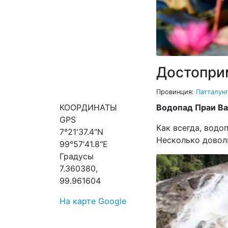
Достопри
Провинция:
Патталун
КООРДИНАТЫ
Водопад Праи Ван 
GPS
Как всегда, водо
7°21'37.4"N
Несколько довол
99°57'41.8"E
Градусы
7.360380,
99.961604
На карте Google