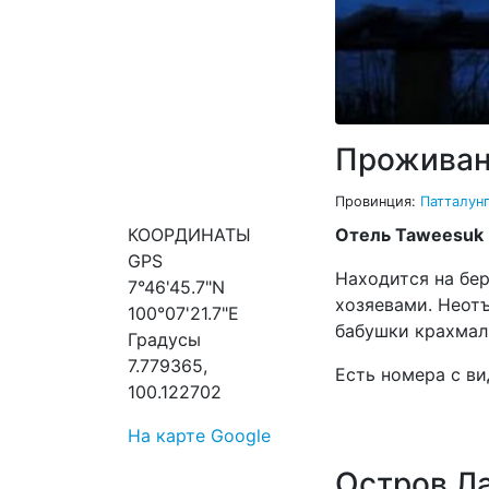
Проживан
Провинция:
Патталун
КООРДИНАТЫ
Отель Taweesuk
GPS
Находится на бер
7°46'45.7"N
хозяевами. Неот
100°07'21.7"E
бабушки крахмал
Градусы
7.779365,
Есть номера с ви
100.122702
На карте Google
Остров Ла