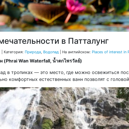
мечательности в Патталунг
г
|
Категория:
Природа
,
Водопад
| На английском:
Places of interest in
(Phrai Wan Waterfall, น้ำตกไพรวัลย์)
пад в тропиках — это место, где можно освежиться пос
ьно комфортных естественных ванн позволят с головой