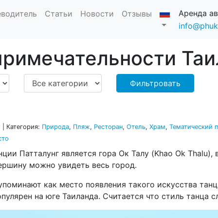
Аренда а
еводитель
Статьи
Новости
Отзывы
info@phuk
римечательности Таи
г
г
|
Категория:
Природа
,
Пляж
,
Ресторан
,
Отель
,
Храм
,
Тематический 
сто
ии Патталунг является гора Ок Талу (Khao Ok Thalu),
ершину можно увидеть весь город.
упоминают как место появления такого искусства танц
опулярен на юге Таиланда. Считается что стиль танца