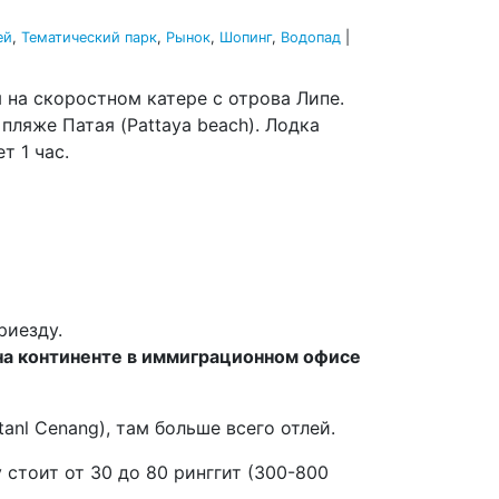
ей
,
Тематический парк
,
Рынок
,
Шопинг
,
Водопад
|
я на скоростном катере с отрова Липе.
 пляже Патая (Pattaya beach). Лодка
т 1 час.
риезду.
 на континенте в иммиграционном офисе
nl Cenang), там больше всего отлей.
 стоит от 30 до 80 ринггит (300-800