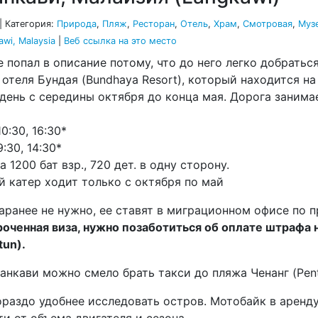
|
Категория:
Природа
,
Пляж
,
Ресторан
,
Отель
,
Храм
,
Смотровая
,
Муз
awi, Malaysia
|
Веб ссылка на это место
 попал в описание потому, что до него легко добратьс
 отеля Бундая (Bundhaya Resort), который находится на
 день с середины октября до конца мая. Дорога занимае
0:30, 16:30*
:30, 14:30*
1200 бат взр., 720 дет. в одну сторону.
 катер ходит только с октября по май
аранее не нужно, ее ставят в миграционном офисе по п
сроченная виза, нужно позаботиться об оплате штрафа
tun).
нкави можно смело брать такси до пляжа Ченанг (Penta
раздо удобнее исследовать остров. Мотобайк в аренду
ти от объема двигателя и сезона.