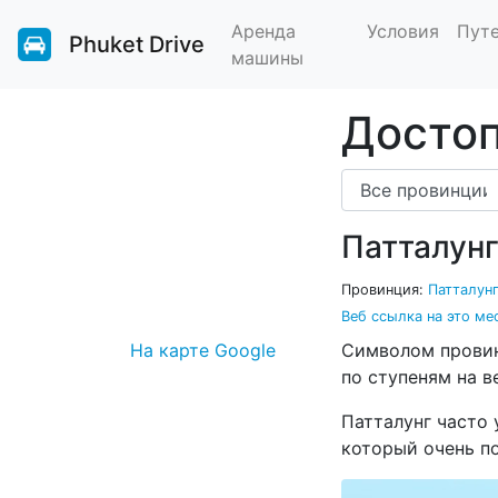
Аренда
Условия
Пут
Phuket Drive
машины
Достоп
Патталун
Провинция:
Патталун
Веб ссылка на это ме
На карте Google
Символом провинц
по ступеням на в
Патталунг часто 
который очень п