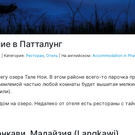
ие в Патталунг
г
|
Категория:
Ресторан
,
Отель
| На английском:
Accommodation in Pha
егу озера Тале Нои. В этом районе всего-то парочка п
ъемлемой частью любой комнаты будет вышитая мелким
или).
дом на озеро. Недалеко от отеля есть рестораны с тай
нкави, Малайзия (Langkawi)